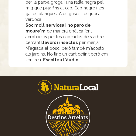
per la panxa groga i una ratlla negra pel
mig que puja fins al cap. Cap negre i les
galtes blanques. Ales grises i esquena
verdosa.
Soc molt nerviosa i no paro de
moure'm
de manera erràtica fent
acrobàcies per les capçades dels arbres,
cercant
llavors i insectes
per menjar.
M'agrada el bosc, però també m'acosto
als jardins. No tinc un cant definit però em
sentireu.
Escolteu l'àudio.