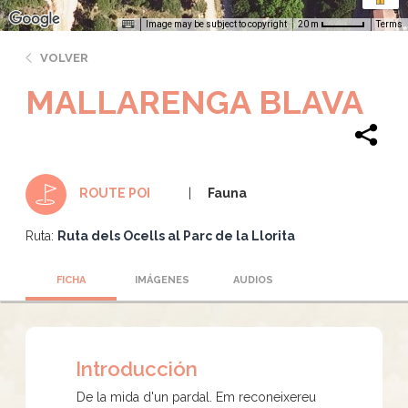
Image may be subject to copyright
Terms
20 m
VOLVER
MALLARENGA BLAVA
Fauna
ROUTE POI
Ruta:
Ruta dels Ocells al Parc de la Llorita
FICHA
IMÁGENES
AUDIOS
Introducción
De la mida d'un pardal. Em reconeixereu