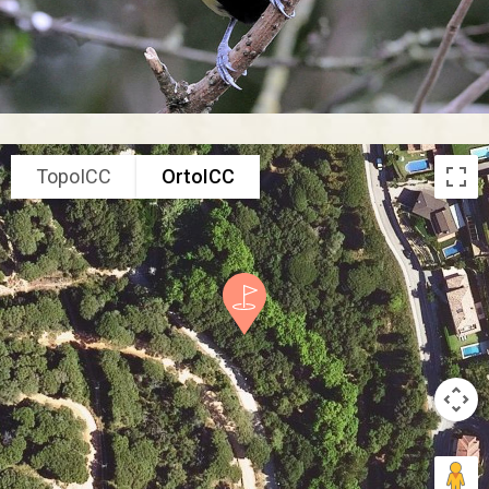
TopoICC
OrtoICC