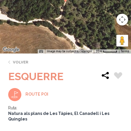
Image may be subject to copyright
Terms
20 m
VOLVER
ESQUERRE
ROUTE POI
Ruta:
Natura als plans de Les Tàpies, El Canadell i Les
Quingles