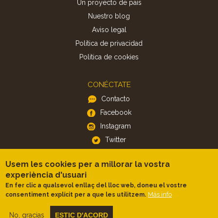
Un proyecto de país
Nuestro blog
Aviso legal
Política de privacidad
Politica de cookies
CONÉCTATE
Contacto
Facebook
Instagram
Twitter
Usem les cookies per a millorar la vostra
APP
experiència d'usuari
iOS
En fer clic a qualsevol enllaç del lloc web, doneu el vostre
Más info
consentiment explícit per a que les utilitzem.
Android
No, gracias
ESTIC D'ACORD