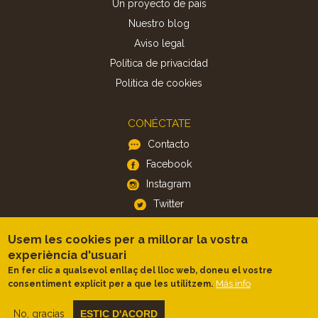
Un proyecto de país
Nuestro blog
Aviso legal
Política de privacidad
Politica de cookies
CONÉCTATE
Contacto
Facebook
Instagram
Twitter
Usem les cookies per a millorar la vostra
APP
experiència d'usuari
iOS
En fer clic a qualsevol enllaç del lloc web, doneu el vostre
Más info
consentiment explícit per a que les utilitzem.
Android
No, gracias
ESTIC D'ACORD