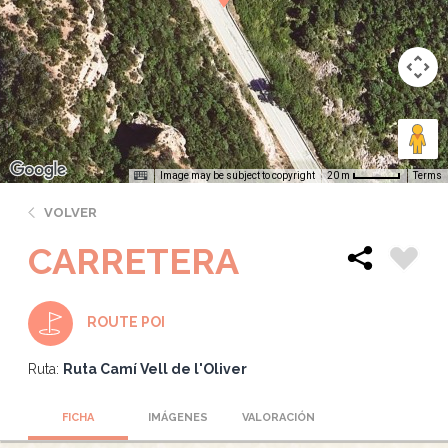
Image may be subject to copyright
Terms
20 m
VOLVER
CARRETERA
ROUTE POI
Ruta:
Ruta Camí Vell de l'Oliver
FICHA
IMÁGENES
VALORACIÓN