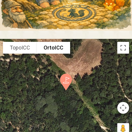
TopoICC
OrtoICC