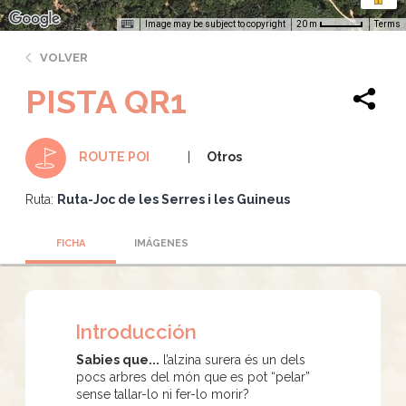
Image may be subject to copyright
Terms
20 m
VOLVER
PISTA QR1
Otros
ROUTE POI
Ruta:
Ruta-Joc de les Serres i les Guineus
FICHA
IMÁGENES
Introducción
Sabies que...
l’alzina surera és un dels
pocs arbres del món que es pot “pelar”
sense tallar-lo ni fer-lo morir?