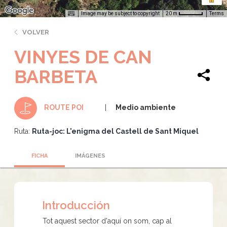
Image may be subject to copyright
Terms
20 m
VOLVER
VINYES DE CAN
BARBETA
Medio ambiente
ROUTE POI
Ruta:
Ruta-joc: L'enigma del Castell de Sant Miquel
FICHA
IMÁGENES
Introducción
Tot aquest sector d'aquí on som, cap al