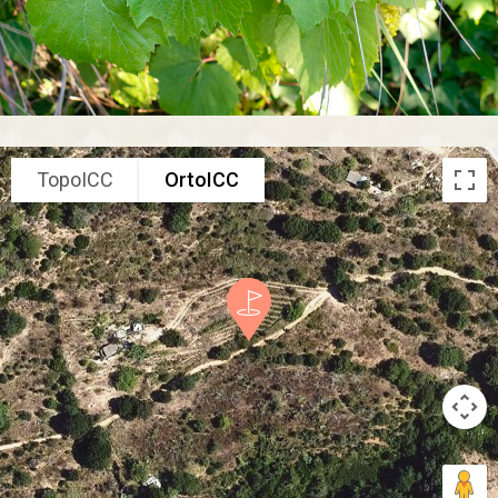
TopoICC
OrtoICC