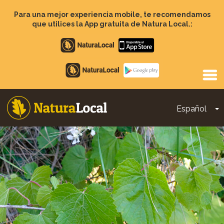
Pasar
al
Para una mejor experiencia mobile, te recomendamos
contenido
que utilices la App gratuita de Natura Local.:
principal
Apple
store
Google
Play
Español
T
Main
navigation