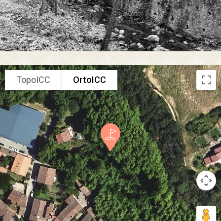
TopoICC
OrtoICC