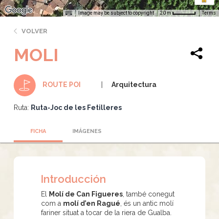
Image may be subject to copyright
Terms
20 m
VOLVER
MOLI
Arquitectura
ROUTE POI
Ruta:
Ruta-Joc de les Fetilleres
FICHA
IMÁGENES
Introducción
El
Molí de Can Figueres
, també conegut
com a
molí d’en Ragué
, és un antic molí
fariner situat a tocar de la riera de Gualba.