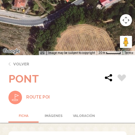
Image may be subject to copyright
Terms
20 m
VOLVER
PONT
ROUTE POI
FICHA
IMÁGENES
VALORACIÓN