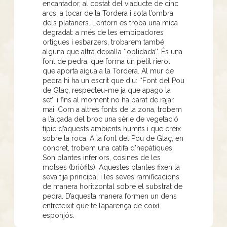
encantador, al costat del viaducte de cinc
arcs, a tocar de la Tordera i sota l’ombra
dels plataners. L’entorn es troba una mica
degradat: a més de les empipadores
ortigues i esbarzers, trobarem també
alguna que altra deixalla ‘‘oblidada’’. És una
font de pedra, que forma un petit rierol
que aporta aigua a la Tordera. Al mur de
pedra hi ha un escrit que diu: ‘‘Font del Pou
de Glaç, respecteu-me ja que apago la
set’’ i fins al moment no ha parat de rajar
mai. Com a altres fonts de la zona, trobem
a l’alçada del broc una sèrie de vegetació
típic d’aquests ambients humits i que creix
sobre la roca. A la font del Pou de Glaç, en
concret, trobem una catifa d'hepàtiques.
Son plantes inferiors, cosines de les
molses (briòfits). Aquestes plantes fixen la
seva tija principal i les seves ramificacions
de manera horitzontal sobre el substrat de
pedra. D’aquesta manera formen un dens
entreteixit que té l’aparença de coixí
esponjós.