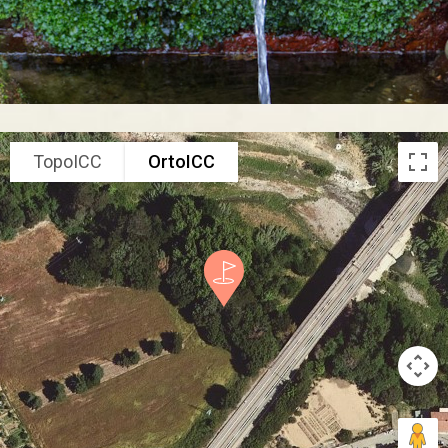
TopoICC
OrtoICC