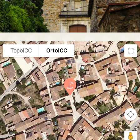
TopoICC
OrtoICC