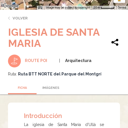
Image may be subject to copyright
Terms
20 m
VOLVER
IGLESIA DE SANTA
MARIA
Arquitectura
ROUTE POI
Ruta:
Ruta BTT NORTE del Parque del Montgrí
FICHA
IMÁGENES
Introducción
La iglesia de Santa Maria d’Ullà se