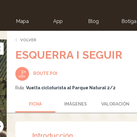
Mapa
App
Blog
Botiga
ion
VOLVER
ESQUERRA I SEGUIR
ROUTE POI
Ruta:
Vuelta cicloturista al Parque Natural 2/2
FICHA
IMÁGENES
VALORACIÓN
Introducción