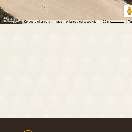
Keyboard shortcuts
Image may be subject to copyright
Te
20 m
Footer