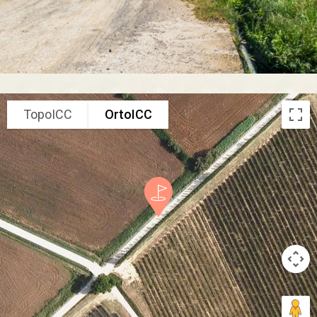
TopoICC
OrtoICC