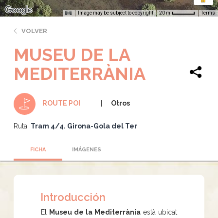
Image may be subject to copyright
Terms
20 m
VOLVER
MUSEU DE LA
MEDITERRÀNIA
Otros
ROUTE POI
Ruta:
Tram 4/4. Girona-Gola del Ter
FICHA
IMÁGENES
Introducción
El
Museu de la Mediterrània
està ubicat