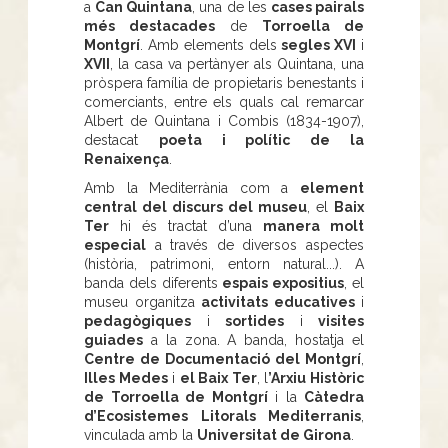
a
Can Quintana
, una de les
cases pairals
més destacades
de
Torroella de
Montgrí
. Amb elements dels
segles XVI
i
XVII
, la casa va pertànyer als Quintana, una
pròspera família de propietaris benestants i
comerciants, entre els quals cal remarcar
Albert de Quintana i Combis (1834-1907),
destacat
poeta i polític de la
Renaixença
.
Amb la Mediterrània com a
element
central del discurs del museu
, el
Baix
Ter
hi és tractat d’una
manera molt
especial
a través de diversos aspectes
(història, patrimoni, entorn natural...). A
banda dels diferents
espais expositius
, el
museu organitza
activitats educatives
i
pedagògiques
i
sortides
i
visites
guiades
a la zona. A banda, hostatja el
Centre de Documentació del Montgrí
,
Illes Medes
i
el Baix Ter
, l
’Arxiu Històric
de Torroella de Montgrí
i la
Càtedra
d’Ecosistemes Litorals Mediterranis
,
vinculada amb la
Universitat de Girona
.