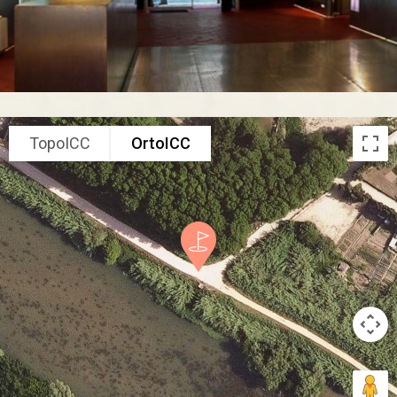
TopoICC
OrtoICC