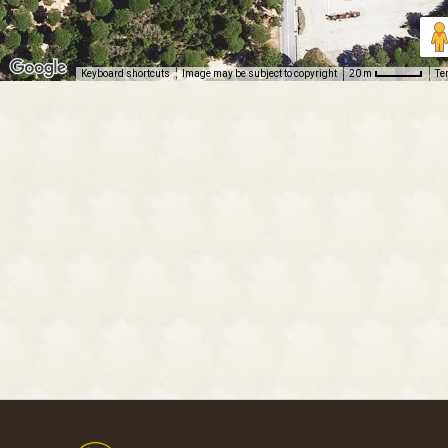
Keyboard shortcuts
Image may be subject to copyright
Te
20 m
Footer