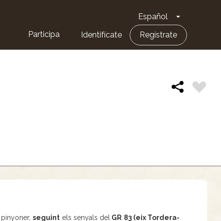
Español
Toggle Dro
Participa
Identifícate
Regístrate
 pinyoner,
seguint
els senyals del
GR 83 (eix Tordera-