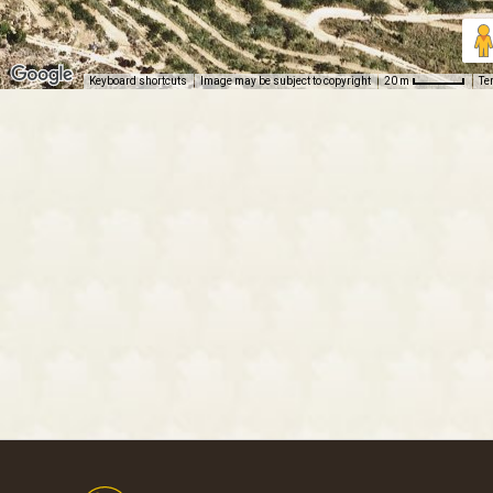
Keyboard shortcuts
Image may be subject to copyright
Te
20 m
Footer