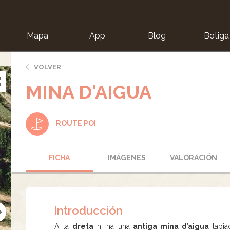
Mapa
App
Blog
Botiga
ion
VOLVER
MINA D'AIGUA
ROUTE POI
FICHA
IMÁGENES
VALORACIÓN
Introducción
A la
dreta
hi ha una
antiga mina d’aigua
tapia