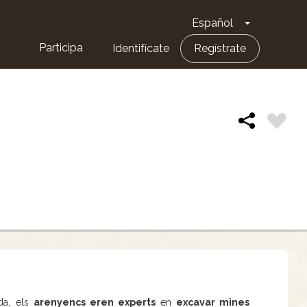
Español
Toggle Dro
Participa
Identifícate
Regístrate
da, els
arenyencs eren experts
en
excavar mines