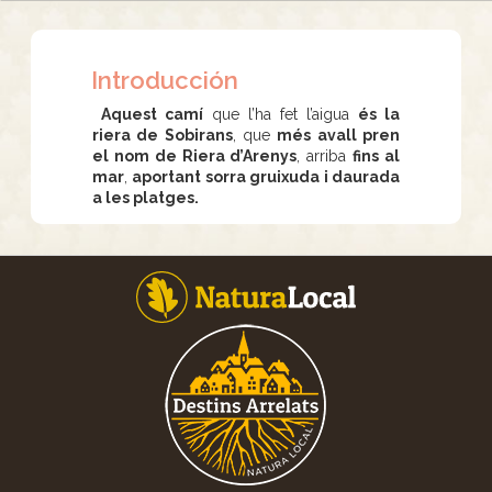
Introducción
Aquest camí
que l’ha fet l’aigua
és la
riera de Sobirans
, que
més avall pren
el nom de Riera d’Arenys
, arriba
fins al
mar
,
aportant sorra gruixuda i daurada
a les platges.