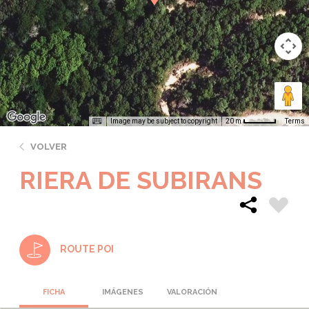
Image may be subject to copyright
Terms
20 m
VOLVER
RIERA DE SUBIRANS
ROUTE POI
FICHA
IMÁGENES
VALORACIÓN