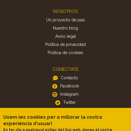
Footer
NOSOTROS
Un proyecto de país
Nuestro blog
Aviso legal
Política de privacidad
Politica de cookies
CONÉCTATE
Contacto
Facebook
Instagram
Twitter
Usem les cookies per a millorar la vostra
APP
experiència d'usuari
iOS
En fer clic a qualsevol enllaç del lloc web, doneu el vostre