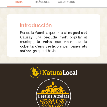
FICHA
IMÁGENES
VALORACIÓN
Introducción
Era de la
família
que tenia el
negoci del
Calisay
, una
beguda molt
popular al
municipi,
la volta
que veiem era la
coberta d’uns vestidors
per
banys als
safareigs
que hi havia.