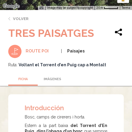
Image may be subject to copyright
Terms
20 m
VOLVER
TRES PAISATGES
Paisajes
ROUTE POI
Ruta:
Voltant el Torrent d’en Puig cap a Montalt
FICHA
IMÁGENES
Introducción
Bosc, camps de cirerers i horta.
Estem a la part baixa
del Torrent d’En
Puig
,
dins l’obaga d’un bosc
que sempre