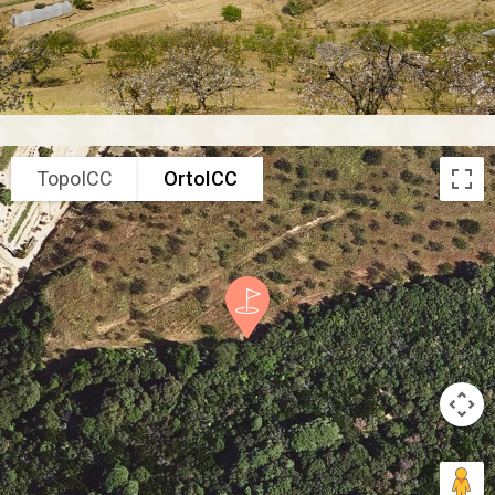
TopoICC
OrtoICC