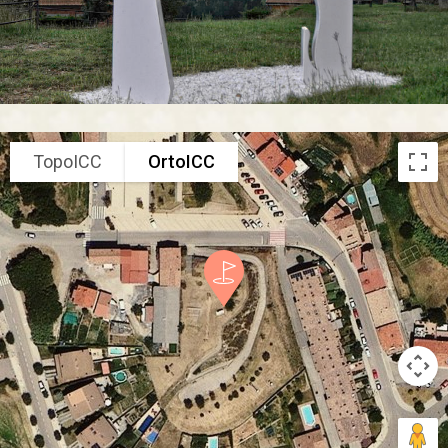
TopoICC
OrtoICC