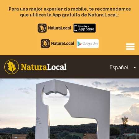
Pasar
al
Para una mejor experiencia mobile, te recomendamos
contenido
que utilices la App gratuita de Natura Local.:
principal
Apple
store
Google
Play
Español
T
Main
navigation