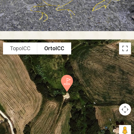
TopoICC
OrtoICC