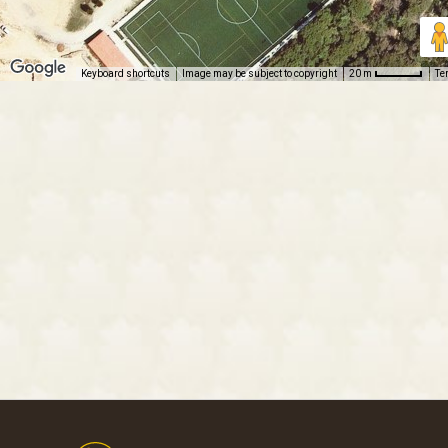
Keyboard shortcuts
Image may be subject to copyright
Te
20 m
Footer