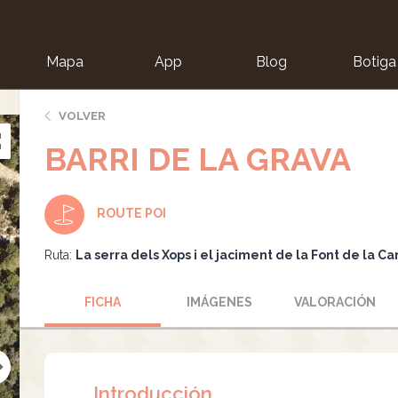
Mapa
App
Blog
Botiga
ion
VOLVER
BARRI DE LA GRAVA
ROUTE POI
Ruta:
La serra dels Xops i el jaciment de la Font de la C
FICHA
IMÁGENES
VALORACIÓN
Introducción