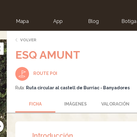
Mapa
App
Blog
Botiga
ion
VOLVER
ESQ AMUNT
ROUTE POI
Ruta:
Ruta circular al castell de Burriac - Banyadores
FICHA
IMÁGENES
VALORACIÓN
Introducción