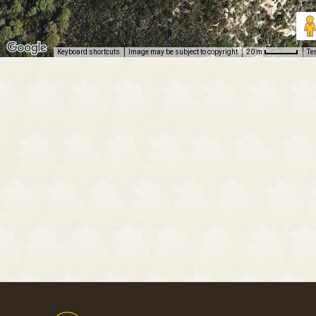
Keyboard shortcuts
Image may be subject to copyright
Te
20 m
Footer