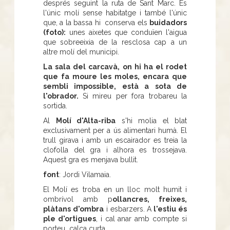
després seguint la ruta de Sant Marc. És
l'únic molí sense habitatge i també l'únic
que, a la bassa hi conserva els
buidadors
(foto):
unes aixetes que conduïen l'aigua
que sobreeixia de la resclosa cap a un
altre molí del municipi.
La sala del carcavà, on hi ha el rodet
que fa moure les moles, encara que
sembli impossible, està a sota de
l'obrador.
Si mireu per fora trobareu la
sortida.
Al
Molí d'Alta-riba
s'hi molia el blat
exclusivament per a ús alimentari humà. El
trull girava i amb un escairador es treia la
clofolla del gra i alhora es trossejava.
Aquest gra es menjava bullit.
font
: Jordi Vilamaia.
El Molí es troba en un lloc molt humit i
ombrívol amb p
ollancres, freixes,
plàtans d'ombra
i esbarzers. A
l'estiu és
ple d'ortigues
, i cal anar amb compte si
porteu calça curta.