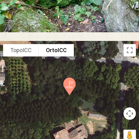
TopoICC
OrtoICC