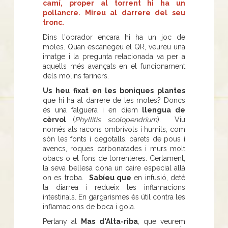
camí, proper al torrent hi ha un
pollancre. Mireu al darrere del seu
tronc.
Dins l'obrador encara hi ha un joc de
moles. Quan escanegeu el QR, veureu una
imatge i la pregunta relacionada va per a
aquells més avançats en el funcionament
dels molins fariners.
Us heu fixat en les boniques plantes
que hi ha al darrere de les moles? Doncs
és una falguera i en diem
llengua de
cèrvol
(
Phyllitis scolopendrium
). Viu
només als racons ombrívols i humits, com
són les fonts i degotalls, parets de pous i
avencs, roques carbonatades i murs molt
obacs o el fons de torrenteres. Certament,
la seva bellesa dona un caire especial allà
on es troba.
Sabíeu que
en infusió, deté
la diarrea i redueix les inflamacions
intestinals. En gargarismes és útil contra les
inflamacions de boca i gola.
Pertany al
Mas d'Alta-riba
, que veurem