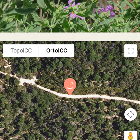
TopoICC
OrtoICC