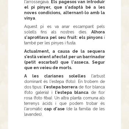
l'arrossegava.
Els pagesos van introduir
el pi pinyer, que s'adaptà bé a les
noves condicions, alternant-lo amb la
vinya
.
Aquest pi es va anar escampant pels
solells fins als nostres dies.
Alhora
s'aprofitava pel seu fruit: els pinyons
i
també per les pinyes i fusta.
Actualment, a causa de la sequera
s'està veient afectat per un barrinador
(petit escarbat) que l'asseca. Segur
que en veieu de morts.
A les clarianes solelles
l'arbust
dominant és l'estepa (foto). En trobem de
dos tipus:
l'estepa borrera
de flor blanca
(foto galeria) i
l'estepa blanca
de flor
rosa (foto fitxa). Un altra planta comuna als
terrenys àcids i que podem trobar és
l'aromàtic
cap d'ase
(de la família de les
lavandes).