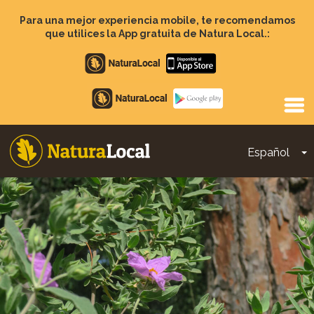
Pasar
al
Para una mejor experiencia mobile, te recomendamos
contenido
que utilices la App gratuita de Natura Local.:
principal
Apple
store
Google
Play
Español
T
Main
navigation