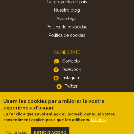
Un proyecto de país
Nuestro blog
Aviso legal
Política de privacidad
Politica de cookies
CONÉCTATE
Contacto
Facebook
Instagram
Twitter
Usem les cookies per a millorar la vostra
APP
experiència d'usuari
iOS
En fer clic a qualsevol enllaç del lloc web, doneu el vostre
Más info
consentiment explícit per a que les utilitzem.
Android
No, gracias
ESTIC D'ACORD