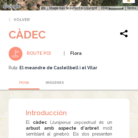
Image may be subject to copyright
Terms
20 m
VOLVER
CÀDEC
Flora
ROUTE POI
Ruta:
El meandre de Castellbell i el Vilar
FICHA
IMÁGENES
Introducción
El
càdec
(
Juniperus oxycedrus
) és un
arbust amb aspecte d'arbret
molt
semblant al ginebró. Els dos presenten