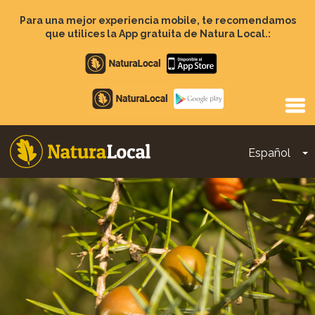
Pasar
al
Para una mejor experiencia mobile, te recomendamos
contenido
que utilices la App gratuita de Natura Local.:
principal
Apple
store
Google
Play
Español
T
Main
navigation