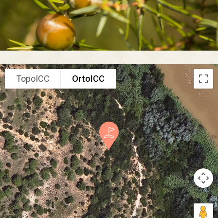
TopoICC
OrtoICC