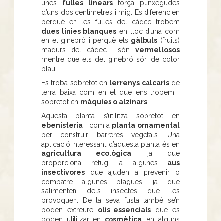
unes
fulles linears
força punxegudes
d’uns dos centímetres i mig. Es diferencien
perquè en les fulles del càdec trobem
dues línies blanques
en lloc d’una com
en el ginebró i perquè els
gàlbuls
(fruits)
madurs del càdec són
vermellosos
mentre que els del ginebró són de color
blau.
Es troba sobretot en
terrenys calcaris
de
terra baixa com en el que ens trobem i
sobretot en
màquies o alzinars
.
Aquesta planta s’utilitza sobretot en
ebenisteria
i com a
planta ornamental
per construir barreres vegetals. Una
aplicació interessant d’aquesta planta és en
agricultura ecològica
, ja que
proporciona refugi a algunes
aus
insectívores
que ajuden a prevenir o
combatre algunes plagues, ja que
s’alimenten dels insectes que les
provoquen. De la seva fusta també se’n
poden extreure
olis essencials
que es
poden utilitzar en
cosmètica
, en alguns