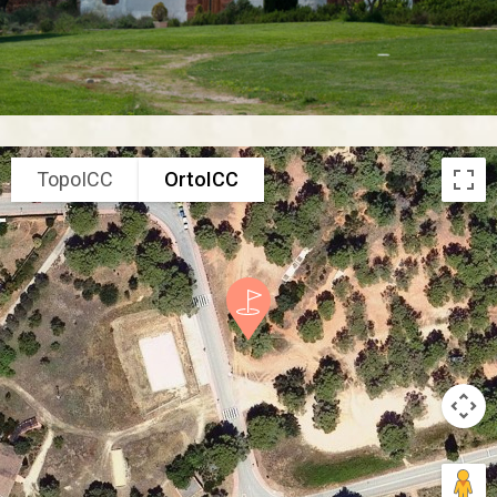
TopoICC
OrtoICC