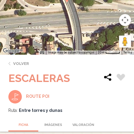
Image may be subject to copyright
Terms
20 m
VOLVER
ESCALERAS
ROUTE POI
Ruta:
Entre torres y dunas
FICHA
IMÁGENES
VALORACIÓN