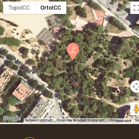
TopoICC
OrtoICC
Keyboard shortcuts
Image may be subject to copyright
Te
20 m
Footer