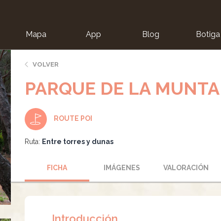
Mapa
App
Blog
Botiga
ion
VOLVER
PARQUE DE LA MUNT
ROUTE POI
Ruta:
Entre torres y dunas
FICHA
IMÁGENES
VALORACIÓN
Introducción