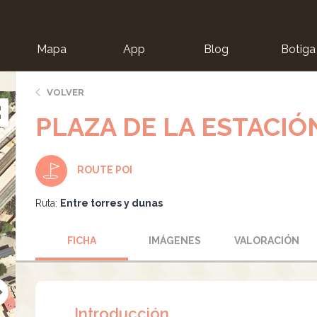
Mapa
App
Blog
Botiga
ion
VOLVER
PLAZA DE LA ESTACIÓ
ROUTE POI
Ruta:
Entre torres y dunas
FICHA
IMÁGENES
VALORACIÓN
Introducción