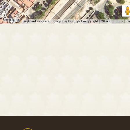
Keyboard shortcuts
Image may be subject to copyright
Te
20 m
Footer