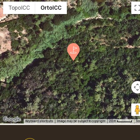
TopoICC
OrtoICC
Keyboard shortcuts
Image may be subject to copyright
Te
20 m
Footer