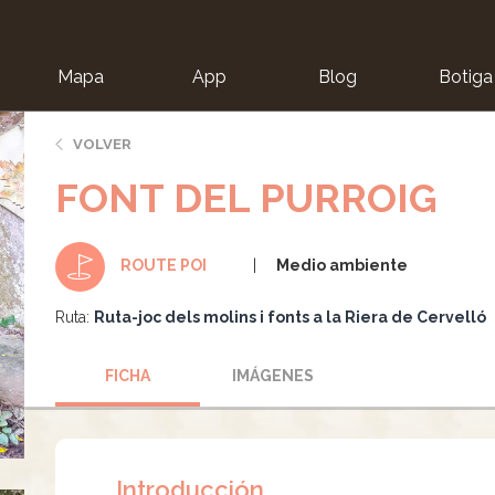
Mapa
App
Blog
Botiga
ion
VOLVER
FONT DEL PURROIG
Medio ambiente
ROUTE POI
Ruta:
Ruta-joc dels molins i fonts a la Riera de Cervelló
FICHA
IMÁGENES
Introducción