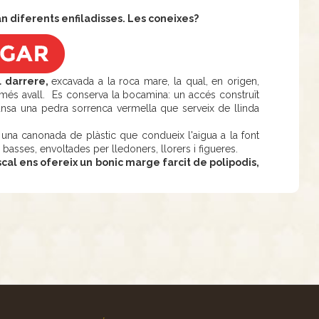
fan diferents enfiladisses. Les coneixes?
l darrere,
excavada a la roca mare, la qual, en origen,
 més avall. Es conserva la bocamina: un accés construït
nsa una pedra sorrenca vermella que serveix de llinda
rt una canonada de plàstic que condueix l'aigua a la font
de basses, envoltades per lledoners, llorers i figueres.
cal ens ofereix un bonic marge farcit de polipodis,