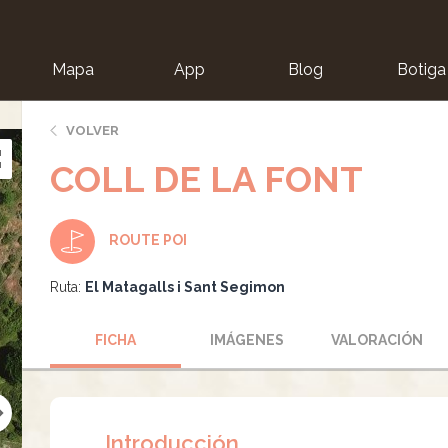
Mapa
App
Blog
Botiga
ion
VOLVER
COLL DE LA FONT
ROUTE POI
Ruta:
El Matagalls i Sant Segimon
FICHA
IMÁGENES
VALORACIÓN
Introducción