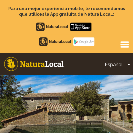
Pasar
al
Para una mejor experiencia mobile, te recomendamos
contenido
que utilices la App gratuita de Natura Local.:
principal
Apple
store
Google
Play
Español
T
Main
navigation