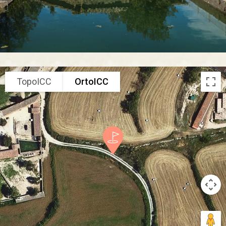
TopoICC
OrtoICC