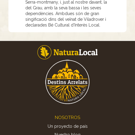
Serra-montmany, i, just al nostre davant, la
del Grau, amb la seva bassa i les seves
dependències. Ambdues són de gran
singificació dins del veïnat de Viladrover i
declarades Bé Cultural d'Interès Local.
Footer
NOSOTROS
Un proyecto de país
Nuestro blog