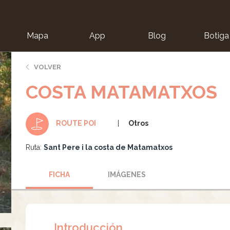
Mapa
App
Blog
Botiga
ion
VOLVER
COSTA MATAMATXOS
Otros
ROUTE POI
Ruta:
Sant Pere i la costa de Matamatxos
FICHA
IMÁGENES
Introducción