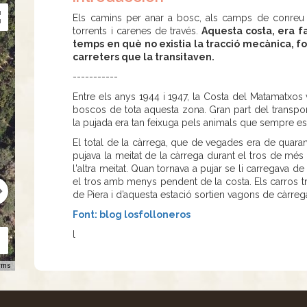
Els camins per anar a bosc, als camps de conreu 
torrents i carenes de través.
Aquesta costa, era f
temps en què no existia la tracció mecànica, fo
carreters que la transitaven.
-----------
Entre els anys 1944 i 1947, la Costa del Matamatxos v
boscos de tota aquesta zona. Gran part del transpor
la pujada era tan feixuga pels animals que sempre es 
El total de la càrrega, que de vegades era de quarant
pujava la meitat de la càrrega durant el tros de més
l'altra meitat. Quan tornava a pujar se li carregava de 
el tros amb menys pendent de la costa. Els carros tran
de Piera i d’aquesta estació sortien vagons de càrreg
Font: blog losfolloneros
l
rms