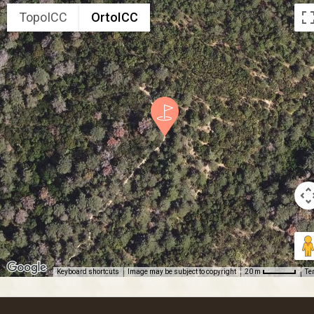
TopoICC
OrtoICC
Keyboard shortcuts
Image may be subject to copyright
Te
20 m