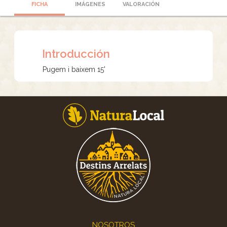
FICHA
IMÁGENES
VALORACIÓN
Introducción
Pugem i baixem 15'
Footer
NOSOTROS