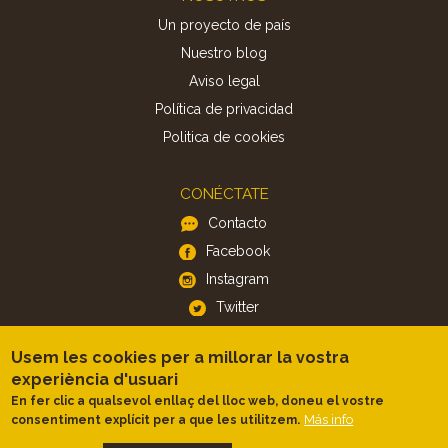
Un proyecto de país
Nuestro blog
Aviso legal
Política de privacidad
Politica de cookies
CONÉCTATE
Contacto
Facebook
Instagram
Twitter
Usem les cookies per a millorar la vostra
APP
experiència d'usuari
iOS
En fer clic a qualsevol enllaç del lloc web, doneu el vostre
Más info
consentiment explícit per a que les utilitzem.
Android