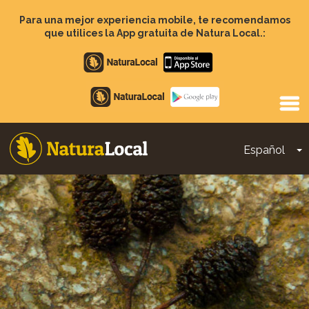
Pasar
al
Para una mejor experiencia mobile, te recomendamos
contenido
que utilices la App gratuita de Natura Local.:
principal
Apple
store
Google
Play
Español
T
Main
navigation