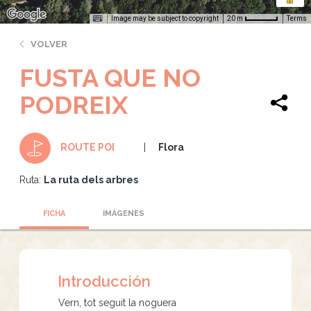
Image may be subject to copyright
Terms
20 m
VOLVER
FUSTA QUE NO
PODREIX
Flora
ROUTE POI
Ruta:
La ruta dels arbres
FICHA
IMÁGENES
Introducción
Vern, tot seguit la noguera