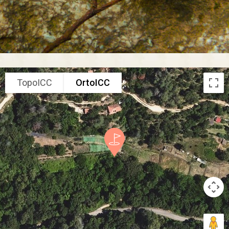
TopoICC
OrtoICC