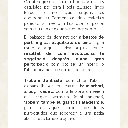
Garraf negre de l'itinerari. Podeu veure els
esquistos per terra i pels talussos. (més
foscos o més clars segons els
components). Formen part dels materials
paleozoics, més primitius que no pas el
vermell i el blanc que veiem per sobre.
El paisatge és dominat per
arbustos de
port mig-alt esquitxats de pins,
algun
roure o alguna alzina. Aquest és el
resultat de com evoluciona la
vegetació després d'una gran
pertorbació
com pot ser un incendi o
l'abandonament de camps de conreu.
Trobem llentiscle,
com el de l'alzinar
d'abans, (baixant del castell);
bruc arbori,
arboç i càdec,
com a la zona on veiem
els cingles vermells (punt anterior);
trobem també el garric i l'aladern:
el
garric és aquest arbust de fulles
punxegudes que recorden a una petita
alzina i que també fa aglans.