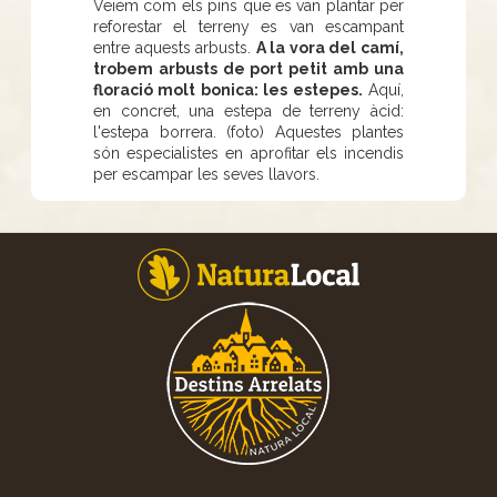
Veiem com els pins que es van plantar per
reforestar el terreny es van escampant
entre aquests arbusts.
A la vora del camí,
trobem arbusts de port petit amb una
floració molt bonica: les estepes.
Aquí,
en concret, una estepa de terreny àcid:
l'estepa borrera. (foto) Aquestes plantes
són especialistes en aprofitar els incendis
per escampar les seves llavors.