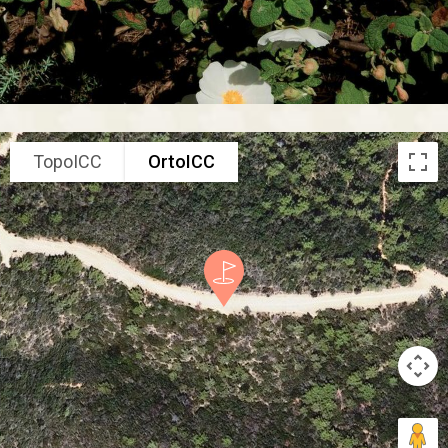
TopoICC
OrtoICC