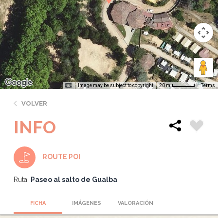
Image may be subject to copyright
Terms
20 m
VOLVER
INFO
ROUTE POI
Ruta:
Paseo al salto de Gualba
FICHA
IMÁGENES
VALORACIÓN