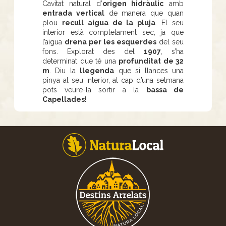
Cavitat natural d’
origen hidràulic
amb
entrada vertical
de manera que quan
plou
recull aigua de la pluja
. El seu
interior està completament sec, ja que
l’aigua
drena per les esquerdes
del seu
fons. Explorat des del
1907
, s’ha
determinat que té una
profunditat de 32
m
. Diu la
llegenda
que si llances una
pinya al seu interior, al cap d’una setmana
pots veure-la sortir a la
bassa de
Capellades
!