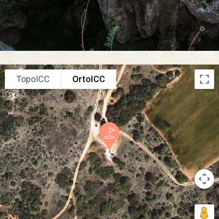
TopoICC
OrtoICC