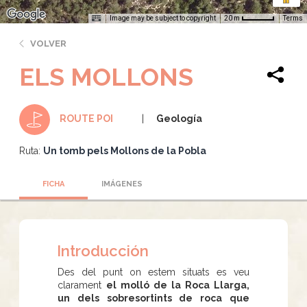
Image may be subject to copyright
Terms
20 m
VOLVER
ELS MOLLONS
Geología
ROUTE POI
Ruta:
Un tomb pels Mollons de la Pobla
FICHA
IMÁGENES
Introducción
Des del punt on estem situats es veu
clarament
el molló de la Roca Llarga,
un dels sobresortints de roca que