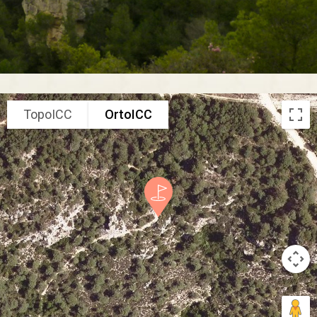
TopoICC
OrtoICC