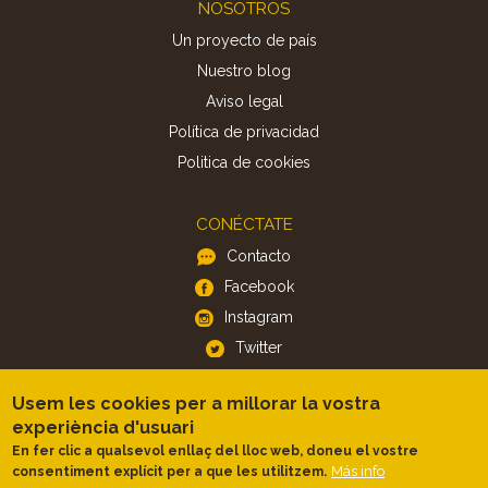
Footer
NOSOTROS
Un proyecto de país
Nuestro blog
Aviso legal
Política de privacidad
Politica de cookies
CONÉCTATE
Contacto
Facebook
Instagram
Twitter
Usem les cookies per a millorar la vostra
APP
experiència d'usuari
iOS
En fer clic a qualsevol enllaç del lloc web, doneu el vostre
Android
Más info
consentiment explícit per a que les utilitzem.