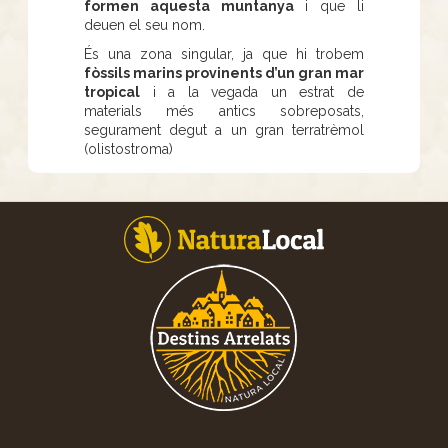
formen aquesta muntanya
i que li
deuen el seu nom.
És una zona singular, ja que hi trobem
fòssils marins provinents d’un gran mar
tropical
i a la vegada un estrat de
materials més antics sobreposats,
segurament degut a un gran terratrèmol
(olistostroma)