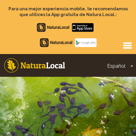
Pasar
al
Para una mejor experiencia mobile, te recomendamos
contenido
que utilices la App gratuita de Natura Local.:
principal
Apple
store
Google
Play
Español
T
Main
navigation