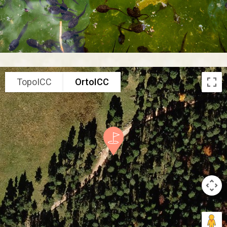
TopoICC
OrtoICC