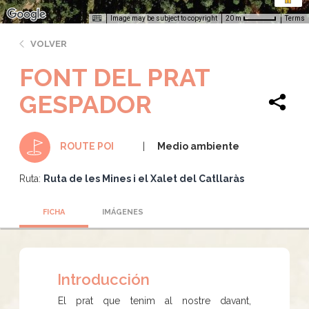
Image may be subject to copyright
Terms
20 m
VOLVER
FONT DEL PRAT
GESPADOR
Medio ambiente
ROUTE POI
Ruta:
Ruta de les Mines i el Xalet del Catllaràs
FICHA
IMÁGENES
Introducción
El prat que tenim al nostre davant,