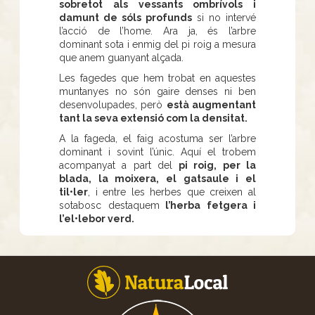
sobretot als vessants ombrívols i
damunt de sóls profunds
si no intervé
l’acció de l’home. Ara ja, és l’arbre
dominant sota i enmig del pi roig a mesura
que anem guanyant alçada.
Les fagedes que hem trobat en aquestes
muntanyes no són gaire denses ni ben
desenvolupades, però
està augmentant
tant la seva extensió com la densitat.
A la fageda, el faig acostuma ser l’arbre
dominant i sovint l’únic. Aquí el trobem
acompanyat a part del
pi roig, per la
blada, la moixera, el gatsaule i el
til•ler
, i entre les herbes que creixen al
sotabosc destaquem
l’herba fetgera i
l’el•lebor verd.