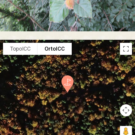
TopoICC
OrtoICC