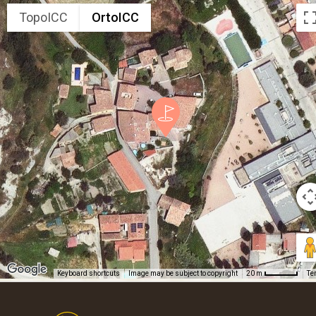
TopoICC
OrtoICC
Keyboard shortcuts
Image may be subject to copyright
Te
20 m
Footer