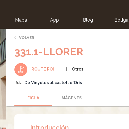
Mapa
App
Blog
Botiga
ion
VOLVER
331.1-LLORER
Otros
ROUTE POI
Ruta:
De Vinyoles al castell d'Orís
FICHA
IMÁGENES
Introducción