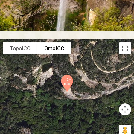
TopoICC
OrtoICC