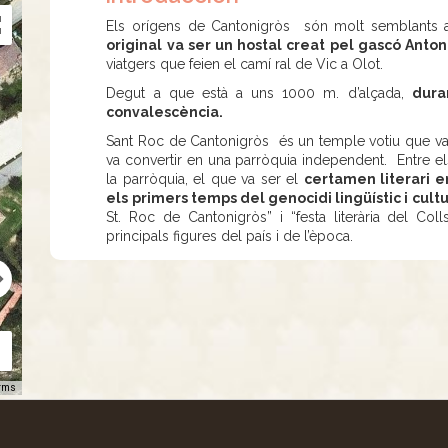
Els orígens de Cantonigròs són molt semblants a
original va ser un hostal creat pel gascó Anto
viatgers que feien el camí ral de Vic a Olot.
Degut a que està a uns 1000 m. d’alçada,
dura
convalescència.
Sant Roc de Cantonigròs és un temple votiu que va se
va convertir en una parròquia independent. Entre els
la parròquia, el que va ser el
certamen literari e
els primers temps del genocidi lingüístic i cult
St. Roc de Cantonigròs” i “festa literària del Colls
principals figures del país i de l’època.
rms