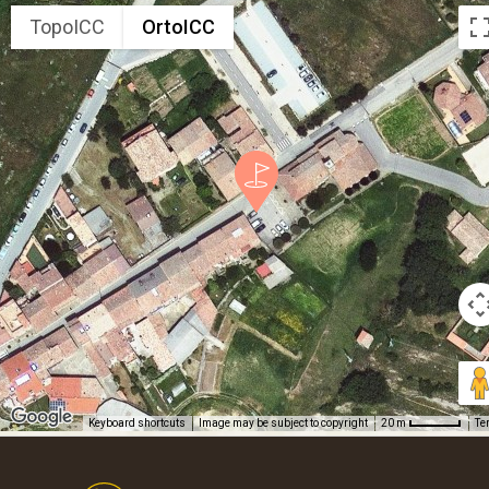
TopoICC
OrtoICC
Keyboard shortcuts
Image may be subject to copyright
Te
20 m
Footer