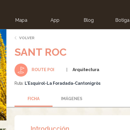
Mapa
App
Blog
Botiga
ion
VOLVER
SANT ROC
Arquitectura
ROUTE POI
Ruta:
L'Esquirol-La Foradada-Cantonigròs
FICHA
IMÁGENES
Introducción