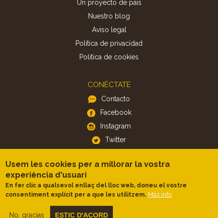
Un proyecto de país
Nuestro blog
Aviso legal
Política de privacidad
Politica de cookies
CONÉCTATE
Contacto
Facebook
Instagram
Twitter
Usem les cookies per a millorar la vostra
APP
experiència d'usuari
iOS
En fer clic a qualsevol enllaç del lloc web, doneu el vostre
Más info
consentiment explícit per a que les utilitzem.
Android
No, gracias
ESTIC D'ACORD