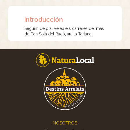
Introducción
Seguim de pla. Veieu els darreres del mas
de Can Solà del Racó, ara la Tartana.
Footer
NOSOTROS