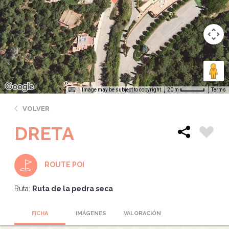
Image may be subject to copyright
Terms
20 m
VOLVER
DRETA
ROUTE POI
Ruta:
Ruta de la pedra seca
FICHA
IMÁGENES
VALORACIÓN