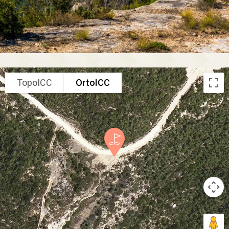
TopoICC
OrtoICC