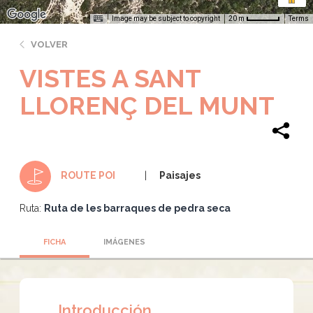
Image may be subject to copyright
Terms
20 m
VOLVER
VISTES A SANT
LLORENÇ DEL MUNT
Paisajes
ROUTE POI
Ruta:
Ruta de les barraques de pedra seca
FICHA
IMÁGENES
Introducción