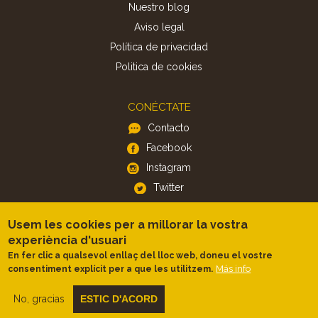
Nuestro blog
Aviso legal
Política de privacidad
Politica de cookies
CONÉCTATE
Contacto
Facebook
Instagram
Twitter
Usem les cookies per a millorar la vostra
APP
experiència d'usuari
iOS
En fer clic a qualsevol enllaç del lloc web, doneu el vostre
Android
Más info
consentiment explícit per a que les utilitzem.
No, gracias
ESTIC D'ACORD