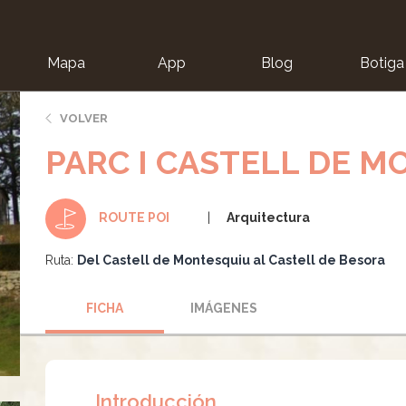
Mapa
App
Blog
Botiga
ion
VOLVER
PARC I CASTELL DE 
Arquitectura
ROUTE POI
Ruta:
Del Castell de Montesquiu al Castell de Besora
FICHA
IMÁGENES
Introducción