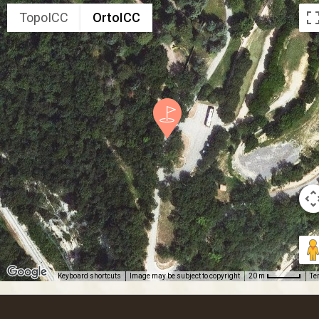
TopoICC
OrtoICC
Keyboard shortcuts
Image may be subject to copyright
Te
20 m