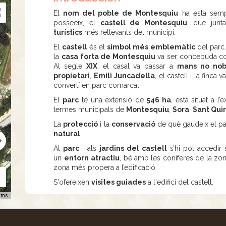
El
nom del poble de Montesquiu
ha esta semp
posseeix, el
castell de Montesquiu
, que jun
turístics
més rellevants del municipi.
El
castell
és el
símbol més emblemàtic
del parc.
la
casa forta de Montesquiu
va ser concebuda 
Al segle
XIX
, el casal va passar a
mans no nobi
propietari
,
Emili
Juncadella
, el castell i la finca
convertí en parc comarcal.
El
parc
té una extensió de
546 ha
, està situat a l
termes municipals de
Montesquiu
,
Sora
,
Sant Qui
La
protecció
i la
conservació
de què gaudeix el par
natural
.
Al
parc
i als
jardins del castell
s’hi pot accedir
un
entorn
atractiu
, bé amb les coníferes de la zo
zona més propera a l’edificació.
S'ofereixen
visites guiades
a l'edifici del castell.
rms