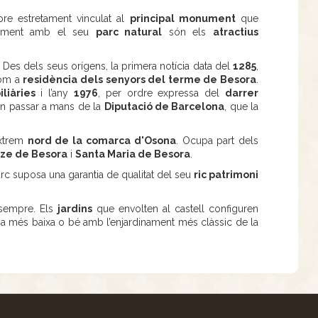
re estretament vinculat al
principal monument
que
tament amb el seu
parc natural
són els
atractius
 Des dels seus orígens, la primera notícia data del
1285
,
com a
residència dels senyors del terme de Besora
.
liàries
i l’any
1976
, per ordre expressa del
darrer
 van passar a mans de la
Diputació de Barcelona
, que la
’extrem
nord de la comarca d'Osona
. Ocupa part dels
rze de Besora
i
Santa Maria de Besora
.
c suposa una garantia de qualitat del seu
ric patrimoni
 sempre. Els
jardins
que envolten al castell configuren
na més baixa o bé amb l’enjardinament més clàssic de la