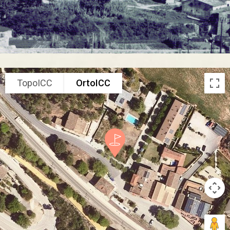
TopoICC
OrtoICC