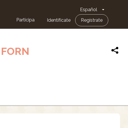
Español
Toggle Dro
Participa
Identifícate
Regístrate
 FORN