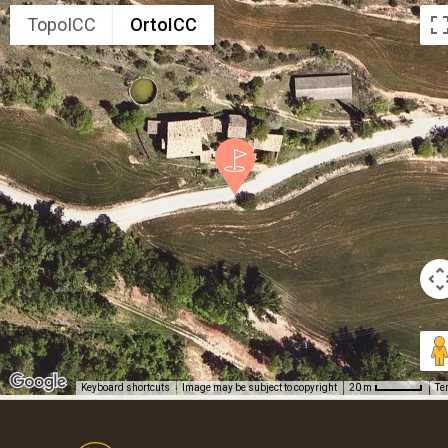
TopoICC
OrtoICC
Keyboard shortcuts
Image may be subject to copyright
Te
20 m
Footer