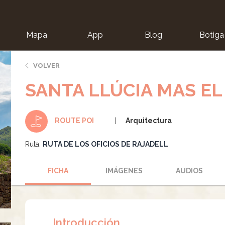
Mapa
App
Blog
Botiga
ion
VOLVER
SANTA LLÚCIA MAS EL
Arquitectura
ROUTE POI
Ruta:
RUTA DE LOS OFICIOS DE RAJADELL
FICHA
IMÁGENES
AUDIOS
Introducción