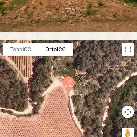
TopoICC
OrtoICC